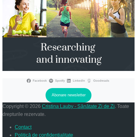
Facebook
Spotify
LinkedIn
Goodreads
Abonare newsletter
Copyright © 2026
Cristina Lauby - Sănătate Zi de Zi
. Toate
drepturile rezervate.
Contact
Politică de confidențialitate