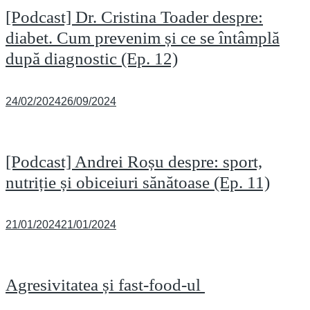
[Podcast] Dr. Cristina Toader despre:
diabet. Cum prevenim și ce se întâmplă
după diagnostic (Ep. 12)
Posted
24/02/2024
26/09/2024
on
[Podcast] Andrei Roșu despre: sport,
nutriție și obiceiuri sănătoase (Ep. 11)
Posted
21/01/2024
21/01/2024
on
Agresivitatea și fast-food-ul