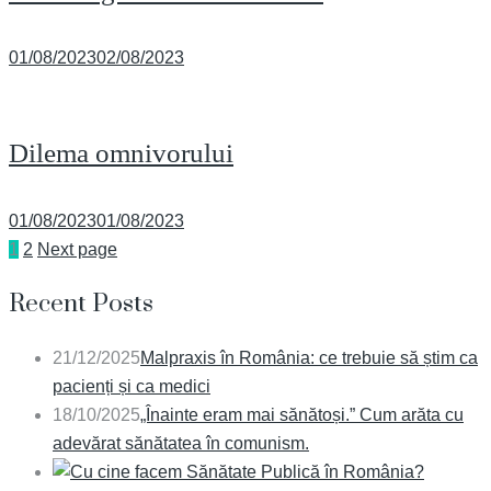
Posted
01/08/2023
02/08/2023
on
Dilema omnivorului
Posted
01/08/2023
01/08/2023
on
1
2
Next page
Recent Posts
21/12/2025
Malpraxis în România: ce trebuie să știm ca
pacienți și ca medici
18/10/2025
„Înainte eram mai sănătoși.” Cum arăta cu
adevărat sănătatea în comunism.