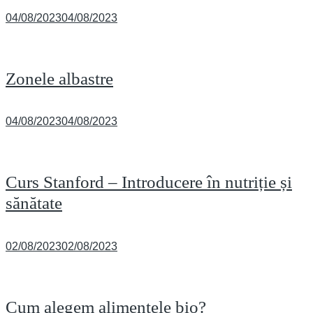
Posted
04/08/2023
04/08/2023
on
Zonele albastre
Posted
04/08/2023
04/08/2023
on
Curs Stanford – Introducere în nutriție și
sănătate
Posted
02/08/2023
02/08/2023
on
Cum alegem alimentele bio?