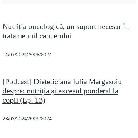
Nutriția oncologică, un suport necesar în
tratamentul cancerului
Posted
14/07/2024
25/08/2024
on
[Podcast] Dieteticiana Iulia Margasoiu
despre: nutriția și excesul ponderal la
copii (Ep. 13)
Posted
23/03/2024
26/09/2024
on