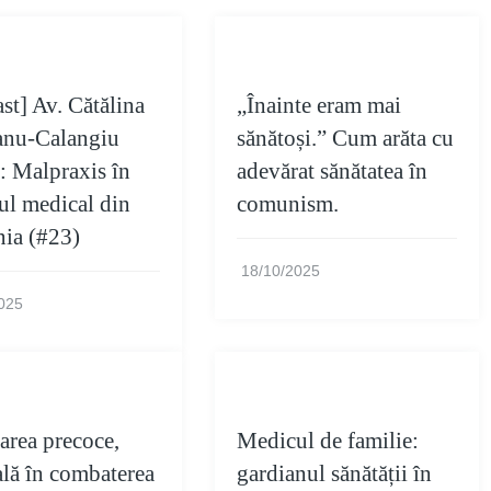
st] Av. Cătălina
„Înainte eram mai
anu-Calangiu
sănătoși.” Cum arăta cu
: Malpraxis în
adevărat sănătatea în
ul medical din
comunism.
ia (#23)
18/10/2025
025
area precoce,
Medicul de familie:
ală în combaterea
gardianul sănătății în