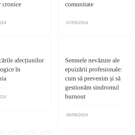
r cronice
comunitate
024
07/09/2024
ările afecțiunilor
Semnele nevăzute ale
ogice în
epuizării profesionale:
ia
cum să prevenim și să
gestionăm sindromul
burnout
024
06/08/2024