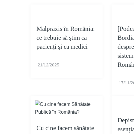
Malpraxis în România:
[Podca
ce trebuie să știm ca
Bordi
pacienți și ca medici
despre
sistem
Român
21/12/2025
17/11/2
Depist
Cu cine facem sănătate
esenți