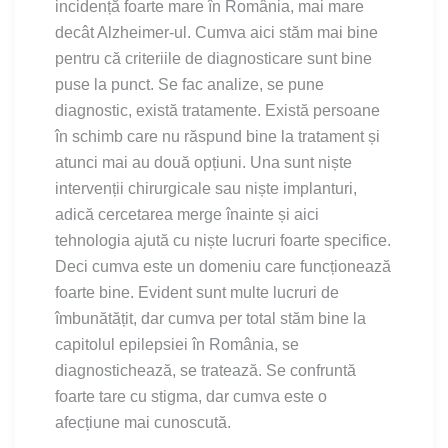
incidență foarte mare în România, mai mare
decât Alzheimer-ul. Cumva aici stăm mai bine
pentru că criteriile de diagnosticare sunt bine
puse la punct. Se fac analize, se pune
diagnostic, există tratamente. Există persoane
în schimb care nu răspund bine la tratament și
atunci mai au două opțiuni. Una sunt niște
intervenții chirurgicale sau niște implanturi,
adică cercetarea merge înainte și aici
tehnologia ajută cu niște lucruri foarte specifice.
Deci cumva este un domeniu care funcționează
foarte bine. Evident sunt multe lucruri de
îmbunătățit, dar cumva per total stăm bine la
capitolul epilepsiei în România, se
diagnostichează, se tratează. Se confruntă
foarte tare cu stigma, dar cumva este o
afecțiune mai cunoscută.