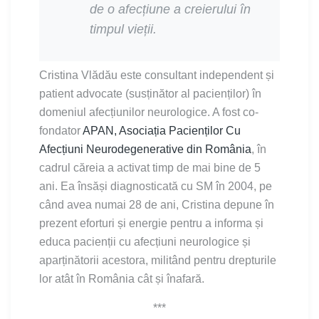
de o afecțiune a creierului în
timpul vieții.
Cristina Vlădău este consultant independent și
patient advocate (susținător al pacienților) în
domeniul afecțiunilor neurologice. A fost co-
fondator
APAN, Asociația Pacienților Cu
Afecțiuni Neurodegenerative din România
, în
cadrul căreia a activat timp de mai bine de 5
ani. Ea însăși diagnosticată cu SM în 2004, pe
când avea numai 28 de ani, Cristina depune în
prezent eforturi și energie pentru a informa și
educa pacienții cu afecțiuni neurologice și
aparținătorii acestora, militând pentru drepturile
lor atât în România cât și înafară.
***