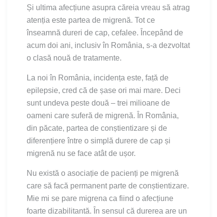
Și ultima afecțiune asupra căreia vreau să atrag
atenția este partea de migrenă. Tot ce
înseamnă dureri de cap, cefalee. Începând de
acum doi ani, inclusiv în România, s-a dezvoltat
o clasă nouă de tratamente.
La noi în România, incidența este, față de
epilepsie, cred că de șase ori mai mare. Deci
sunt undeva peste două – trei milioane de
oameni care suferă de migrenă. În România,
din păcate, partea de conștientizare și de
diferențiere între o simplă durere de cap și
migrenă nu se face atât de ușor.
Nu există o asociație de pacienți pe migrenă
care să facă permanent parte de conștientizare.
Mie mi se pare migrena ca fiind o afecțiune
foarte dizabilitantă. În sensul că durerea are un