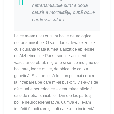
netransmisibile sunt a doua
cauză a mortalității, după bolile
cardiovasculare.
La ce m-am uitat eu sunt bolile neurologice
netransminsibile. O să-ți dau câteva exemple:
cu siguranță toată lumea a auzit de epilepsie,
de Alzheimer, de Parkinson, de accident
vascular cerebral, migrene și sunt o mulțime de
boli rare, foarte multe, de obicei de cauza
genetică. Și acum o să trec un pic mai concret
la întrebarea pe care mi-ai pus-o tu vis-a-vis de
afecțiunile neurologice – denumirea oficială
este de netransmisibile.
Din ele fac parte și
bolile neurodegenerative. Cumva eu le-am
împărțit în boli rare și boli care au o incidență