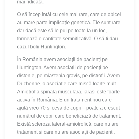
mai ridicată.
O să încep întâi cu cele mai rare, care de obicei
au mare parte implicație genetică. Ele sunt rare,
dar dacă este să le pui pe toate la un loc,
formează o cantitate semnificativă. O să-ți dau
cazul bolii Huntington.
În România avem asociații de pacienți pe
Huntington. Avem asociații de pacienți pe
distonie, pe miastenia gravis, pe distrofii. Avem
Duchenne, o asociație care mișcă foarte mult.
Amiotrofia spinală musculară, iarăși este foarte
activă în România. E un tratament nou care
ajută vreo 70 și ceva de copii – poate a crescut
numărul de copii care beneficiază de tratament.
Există scleroza lateral-amiotrofică, care nu are
tratament și care nu are asociații de pacienți.