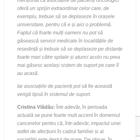
menționat că asociațiile de pacienți oncologici
oferă un sprijin extraordinar celor care, de
exemplu, trebuie să se deplaseze în orașele
universitare, pentru că e și aici o problemă.
Faptul că foarte mulți oameni nu pot să
găsească servicii medicale în localitățile de
reședință și trebuie să se deplaseze pe distanțe
foarte mari către spitale și atunci acolo nu prea
mai găsesc același sistem de suport pe care îl
au acasă.
Iar asociațiile de pacienți pot să fie această
verigă lipsă în sistemul de suport.
Cristina Vlădău:
Într-adevăr, în perioada
actuală se pune foarte mult accent în domeniul
cancerelor pentru că, într-adevăr, impactul unei
astfel de afecțiuni în cadrul familiei și al
societății este destul de mare. De obicei, în