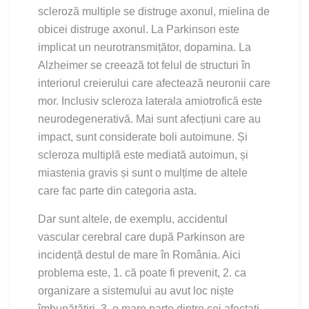
scleroză multiple se distruge axonul, mielina de
obicei distruge axonul. La Parkinson este
implicat un neurotransmițător, dopamina. La
Alzheimer se creează tot felul de structuri în
interiorul creierului care afectează neuronii care
mor. Inclusiv scleroza laterala amiotrofică este
neurodegenerativă. Mai sunt afecțiuni care au
impact, sunt considerate boli autoimune. Și
scleroza multiplă este mediată autoimun, și
miastenia gravis și sunt o mulțime de altele
care fac parte din categoria asta.
Dar sunt altele, de exemplu, accidentul
vascular cerebral care după Parkinson are
incidență destul de mare în România. Aici
problema este, 1. că poate fi prevenit, 2. ca
organizare a sistemului au avut loc niște
îmbunătățiri, 3. o mare parte dintre cei afectați