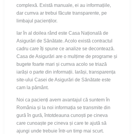
complexă. Există manuale, ei au informațiile,
dar cumva ar trebui făcute transparente, pe
limbajul pacienților.
Iar în al doilea rând este Casa Națională de
Asigurări de Sănătate. Acolo există contractul
cadru care îți spune ce analize se decontează.
Casa de Asigurări are o mulțime de programe și
bugete foarte mari și cumva acolo se triază
iarăși o parte din informații. Iarăși, transparența
site-ului Casei de Asigurări de Sănătate este
cam la pământ.
Noi ca pacienți avem avantajul că suntem în
România și la noi informația se transmite din
gură în gură, întotdeauna cunoști pe cineva
care cunoaște pe cineva și care te ajută să
ajungi unde trebuie într-un timp mai scurt.