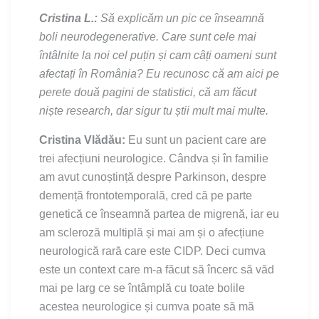
Cristina L.:
Să explicăm un pic ce înseamnă
boli neurodegenerative. Care sunt cele mai
întâlnite la noi cel puțin și cam câți oameni sunt
afectați în România? Eu recunosc că am aici pe
perete două pagini de statistici, că am făcut
niște research, dar sigur tu știi mult mai multe.
Cristina Vlădău:
Eu sunt un pacient care are
trei afecțiuni neurologice. Cândva și în familie
am avut cunoștință despre Parkinson, despre
demență frontotemporală, cred că pe parte
genetică ce înseamnă partea de migrenă, iar eu
am scleroză multiplă și mai am și o afecțiune
neurologică rară care este CIDP. Deci cumva
este un context care m-a făcut să încerc să văd
mai pe larg ce se întâmplă cu toate bolile
acestea neurologice și cumva poate să mă