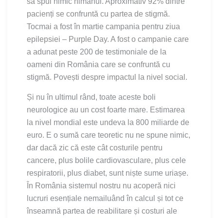
să spui nimic nimănui. Aproximativ 92% dintre
pacienți se confruntă cu partea de stigmă.
Tocmai a fost în martie campania pentru ziua
epilepsiei – Purple Day. A fost o campanie care
a adunat peste 200 de testimoniale de la
oameni din România care se confruntă cu
stigmă. Povești despre impactul la nivel social.
Și nu în ultimul rând, toate aceste boli
neurologice au un cost foarte mare. Estimarea
la nivel mondial este undeva la 800 miliarde de
euro. E o sumă care teoretic nu ne spune nimic,
dar dacă zic că este cât costurile pentru
cancere, plus bolile cardiovasculare, plus cele
respiratorii, plus diabet, sunt niște sume uriașe.
În România sistemul nostru nu acoperă nici
lucruri esențiale nemailuând în calcul și tot ce
înseamnă partea de reabilitare și costuri ale