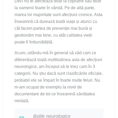
Deci nu te afectează doar la copilărie sau doar
la oamenii foarte în vârstă. Pe de altă parte,
marea lor majoritate sunt afecțiuni cronice. Asta
înseamnă că durează toată viața și atunci cu
cât facem partea de prevenție mai bună și
gestionăm mai bine, cu atât calitatea vieții
poate fi îmbunătățită.
Acum, uitându-mă în general să văd cam ce
diferențiază toată multitudinea asta de afecțiuni
neurologice, am început să le triez cam în 3
categorii. Nu știu dacă sunt clasificările oficiale,
probabil ele se împart în foarte multe feluri. Nu
m-am ocupat de exemplu la nivel de
documentare de tot ce înseamnă sănătatea
mintală.
B
olile neurologice