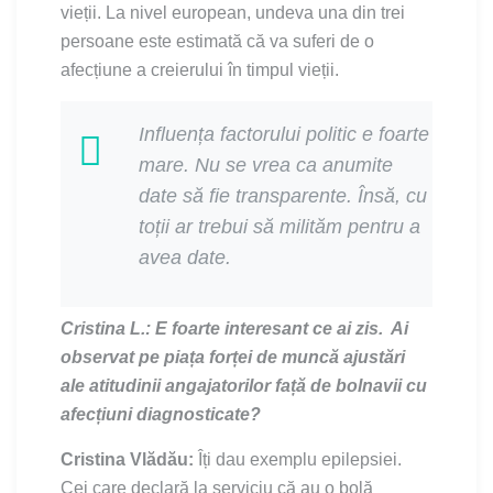
vieții. La nivel european, undeva una din trei
persoane este estimată că va suferi de o
afecțiune a creierului în timpul vieții.
Influența factorului politic e foarte
mare. Nu se vrea ca anumite
date să fie transparente. Însă, cu
toții ar trebui să milităm pentru a
avea date.
Cristina L.: E foarte interesant ce ai zis.
Ai
observat pe piața forței de muncă ajustări
ale atitudinii angajatorilor față de bolnavii cu
afecțiuni diagnosticate?
Cristina Vlădău:
Îți dau exemplu epilepsiei.
Cei care declară la serviciu că au o bolă