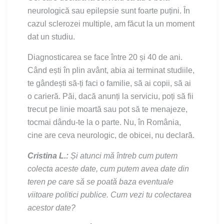
neurologică sau epilepsie sunt foarte puțini. În
cazul sclerozei multiple, am făcut la un moment
dat un studiu.
Diagnosticarea se face între 20 și 40 de ani.
Când ești în plin avânt, abia ai terminat studiile,
te gândești să-ți faci o familie, să ai copii, să ai
o carieră. Păi, dacă anunți la serviciu, poți să fii
trecut pe linie moartă sau pot să te menajeze,
tocmai dându-te la o parte. Nu, în România,
cine are ceva neurologic, de obicei, nu declară.
Cristina L.:
Și atunci mă întreb cum putem
colecta aceste date, cum putem avea date din
teren pe care să se poată baza eventuale
viitoare politici publice. Cum vezi tu colectarea
acestor date?