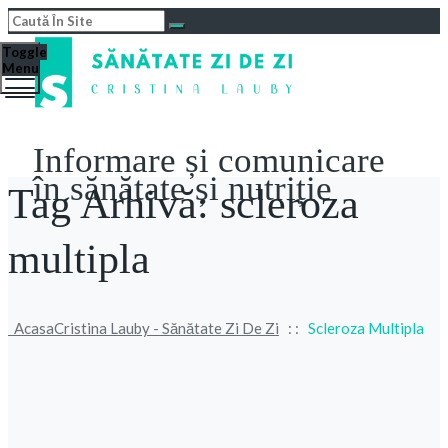
Toggle
Menu
Informare și comunicare
în sănătate și nutriție
Tag Arhivă:
scleroza
multipla
Acasa
Cristina Lauby - Sănătate Zi De Zi
: :
Scleroza Multipla