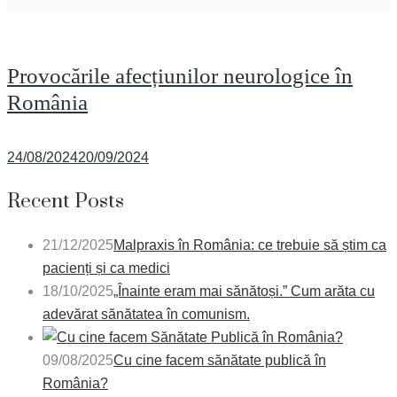
Provocările afecțiunilor neurologice în
România
Posted
24/08/2024
20/09/2024
on
Recent Posts
21/12/2025
Malpraxis în România: ce trebuie să știm ca
pacienți și ca medici
18/10/2025
„Înainte eram mai sănătoși.” Cum arăta cu
adevărat sănătatea în comunism.
09/08/2025
Cu cine facem sănătate publică în
România?