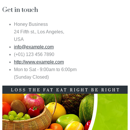
Get in touch
Honey Business
24 Fifth st., Los Angeles,
USA
info@example.com
(+01) 123 456 7890
http://www.example.com
Mon to Sat - 9:00am to 6:00pm
(Sunday Closed)