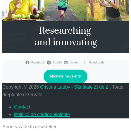
Facebook
Spotify
LinkedIn
Goodreads
Abonare newsletter
Copyright © 2026
Cristina Lauby - Sănătate Zi de Zi
. Toate
drepturile rezervate.
Contact
Politică de confidențialitate
Abonează-te la newsletter