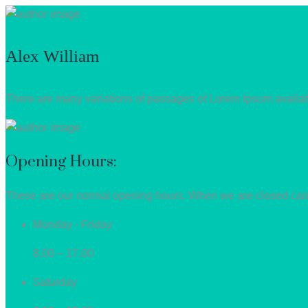
Alex William
There are many variations of passages of Lorem Ipsum available
Opening Hours:
These are our normal opening hours. When we are closed can
Monday - Friday
8.00 – 17.00
Saturday