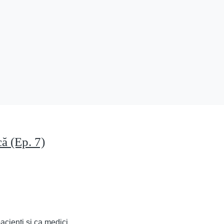
ă (Ep. 7)
acienți și ca medici