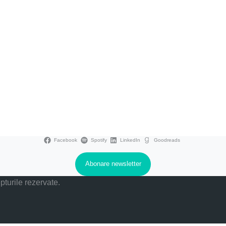
Facebook
Spotify
LinkedIn
Goodreads
Abonare newsletter
pturile rezervate.