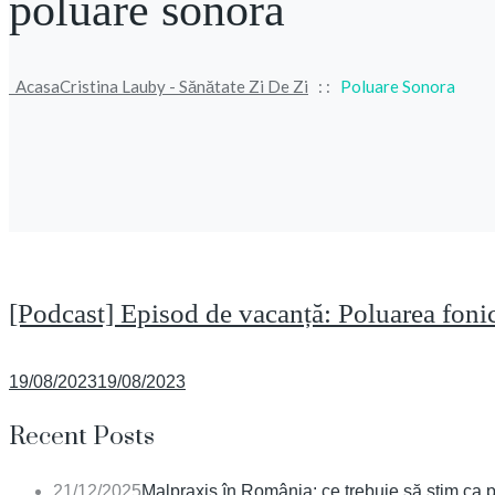
poluare sonora
Acasa
Cristina Lauby - Sănătate Zi De Zi
: :
Poluare Sonora
[Podcast] Episod de vacanță: Poluarea fonic
Posted
19/08/2023
19/08/2023
on
Recent Posts
21/12/2025
Malpraxis în România: ce trebuie să știm ca p