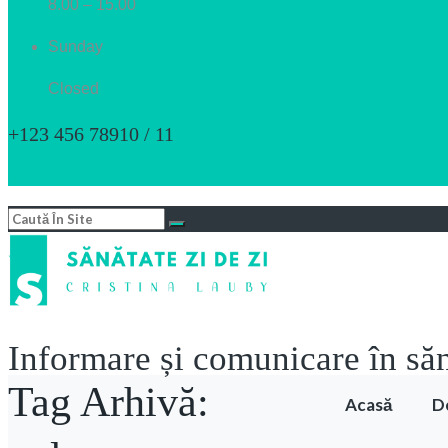
8.00 – 15.00
Sunday
Closed
+123 456 78910 / 11
Have a question? call us now
Informare și comunicare în sănă
Tag Arhivă:
Acasă
D