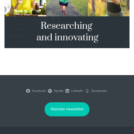
Facebook
Spotify
LinkedIn
Goodreads
Abonare newsletter