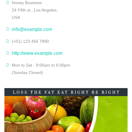
Honey Business
24 Fifth st., Los Angeles,
USA
info@example.com
(+01) 123 456 7890
http://www.example.com
Mon to Sat - 9:00am to 6:00pm
(Sunday Closed)