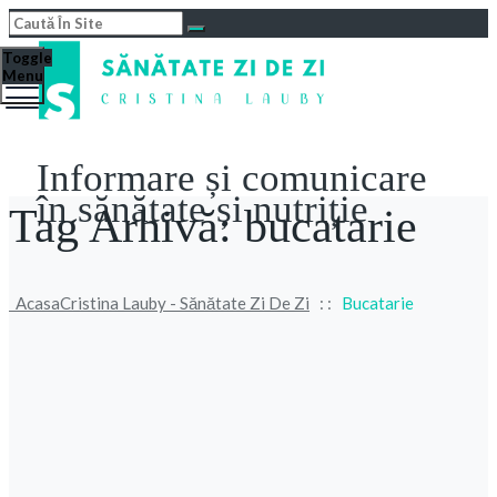
Toggle
Menu
Informare și comunicare
în sănătate și nutriție
Tag Arhivă:
bucatarie
Acasa
Cristina Lauby - Sănătate Zi De Zi
: :
Bucatarie