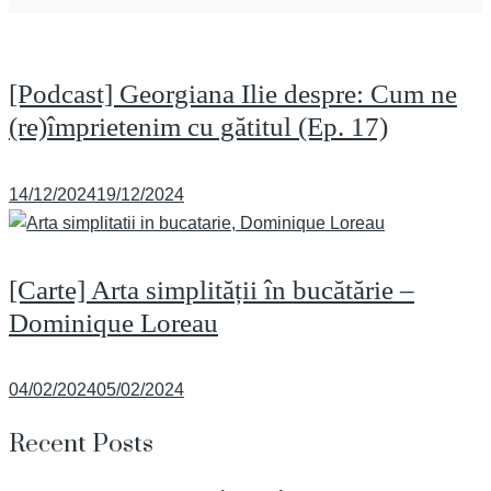
[Podcast] Georgiana Ilie despre: Cum ne
(re)împrietenim cu gătitul (Ep. 17)
Posted
14/12/2024
19/12/2024
on
[Carte] Arta simplității în bucătărie –
Dominique Loreau
Posted
04/02/2024
05/02/2024
on
Recent Posts