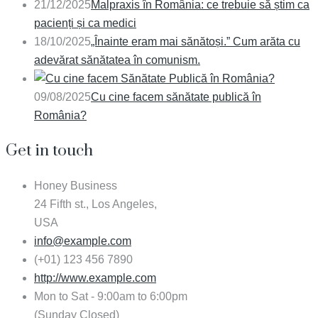
21/12/2025
Malpraxis în România: ce trebuie să știm ca
pacienți și ca medici
18/10/2025
„Înainte eram mai sănătoși.” Cum arăta cu
adevărat sănătatea în comunism.
09/08/2025
Cu cine facem sănătate publică în
România?
Get in touch
Honey Business
24 Fifth st., Los Angeles,
USA
info@example.com
(+01) 123 456 7890
http://www.example.com
Mon to Sat - 9:00am to 6:00pm
(Sunday Closed)