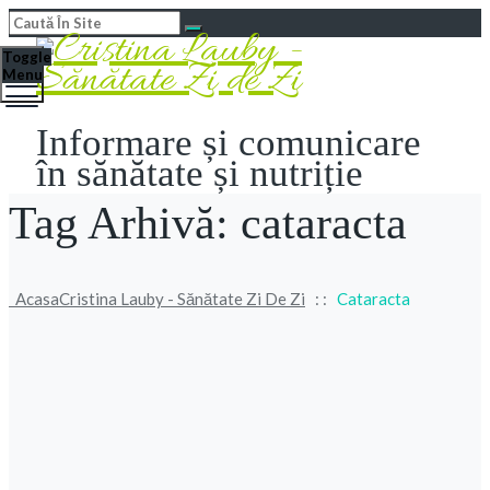
Toggle
Menu
Informare și comunicare
în sănătate și nutriție
Tag Arhivă:
cataracta
Acasa
Cristina Lauby - Sănătate Zi De Zi
: :
Cataracta