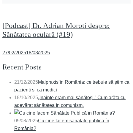
[Podcast] Dr. Adrian Moroti despre:
Sănătatea oculară (#19)
Posted
27/02/2025
18/03/2025
on
Recent Posts
21/12/2025
Malpraxis în România: ce trebuie să știm ca
pacienți și ca medici
18/10/2025
„Înainte eram mai sănătoși.” Cum arăta cu
adevărat sănătatea în comunism.
09/08/2025
Cu cine facem sănătate publică în
România?