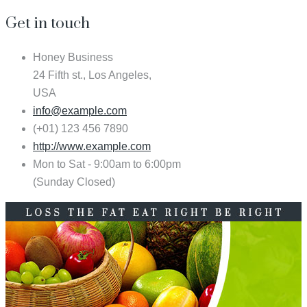
Get in touch
Honey Business
24 Fifth st., Los Angeles,
USA
info@example.com
(+01) 123 456 7890
http://www.example.com
Mon to Sat - 9:00am to 6:00pm
(Sunday Closed)