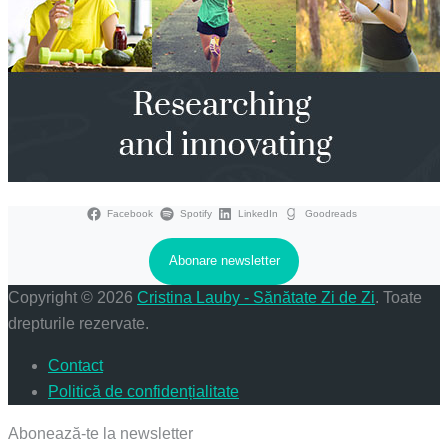
Facebook
Spotify
LinkedIn
Goodreads
Abonare newsletter
Copyright © 2026
Cristina Lauby - Sănătate Zi de Zi
. Toate
drepturile rezervate.
Contact
Politică de confidențialitate
Abonează-te la newsletter